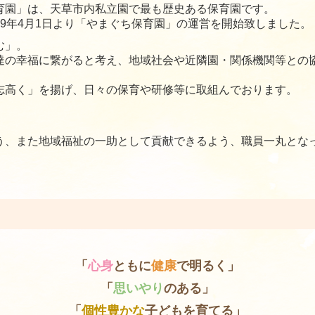
育園」は、天草市内私立園で最も歴史ある保育園です。
9年4月1日より「やまぐち保育園」の運営を開始致しました。
む」。
達の幸福に繋がると考え、地域社会や近隣園・関係機関等との
志高く」を揚げ、日々の保育や研修等に取組んでおります。
う、また地域福祉の一助として貢献できるよう、職員一丸とな
「
心身
ともに
健康
で明るく」
「
思いやり
のある」
「
個性豊かな
子どもを育てる」