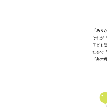
「あり
それが
子ども
社会で
「基本