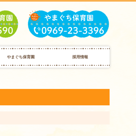
やまぐち保育園
採用情報
園の紹介
1日の流れ
年間行事
給食について
子育て支援センター
病後児保育
特別保育事業