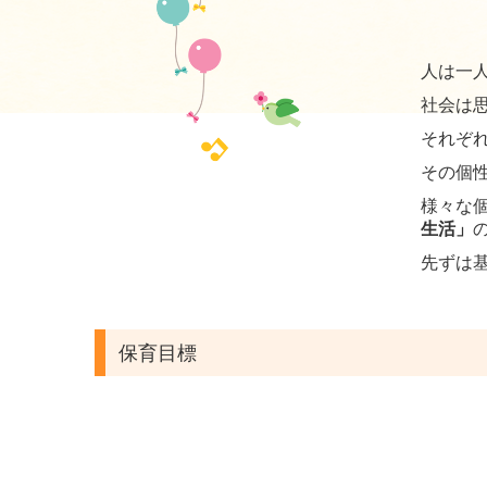
人は一
社会は
それぞ
その個
様々な
生活」
先ずは
保育目標