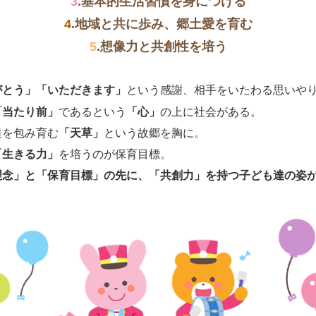
3
.基本的生活習慣を身につける
4
.地域と共に歩み、郷土愛を育む
5
.想像力と共創性を培う
がとう」「いただきます」
という感謝、相手をいたわる思いや
「当たり前」
であるという
「心」
の上に社会がある。
達を包み育む
「天草」
という故郷を胸に。
「生きる力」
を培うのが保育目標。
理念」
と
「保育目標」
の先に、
「共創力」
を持つ子ども達の姿