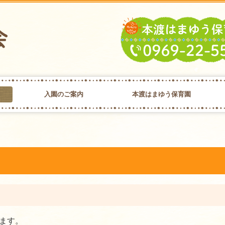
入園のご案内
本渡はまゆう保育園
園の紹介
1日の流れ
年間行事
給食について
放課後児童クラブ
特別保育事業
児童クラブ
ます。