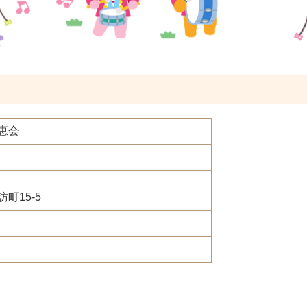
恵会
町15-5