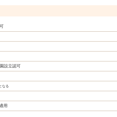
可
園設立認可
となる
適用